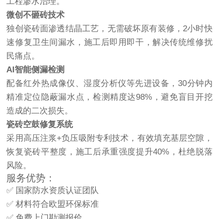
工程渗水治理。
微创不砸砖技术
独创瓷砖面渗透结晶工艺，无需破坏原有装修，2小时快
速修复卫生间漏水，施工后即用即干，解决传统维修扰
民痛点。
AI智能侧漏检测
配备红外热成像仪、湿度分析仪等先进设备，30分钟内
精准定位隐蔽漏水点，检测精度达98%，避免盲目开挖
造成的二次损失。
瓷砖空鼓修复系统
采用高压注浆+负压吸附专利技术，有效填充基层空隙，
恢复瓷砖平整度，施工后承重强度提升40%，杜绝脱落
风险。
服务优势：
✅ 国家防水资质认证团队
✅ 材料符合欧盟环保标准
✅ 免费上门勘测报价